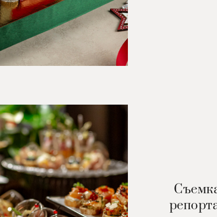
Съемка
репорт