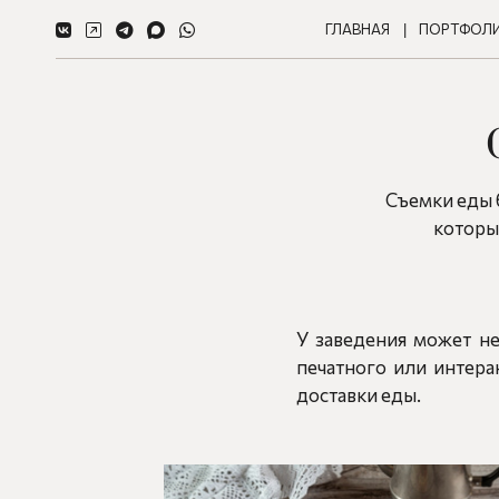
ГЛАВНАЯ
ПОРТФОЛ
Съемки еды б
который
У заведения может не
печатного или интера
доставки еды.