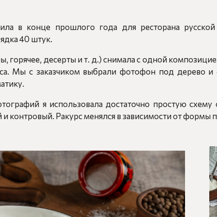
ила в конце прошлого года для ресторана русской
ядка 40 штук.
, горячее, десерты и т. д.) снимала с одной композици
оса. Мы с заказчиком выбрали фотофон под дерево и 
атику.
тографий я использовала достаточно простую схему с
 и контровый. Ракурс менялся в зависимости от формы 