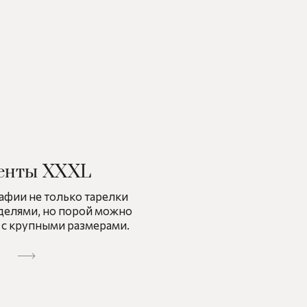
енты XXXL
афии не только тарелки
делями, но порой можно
 с крупными размерами.